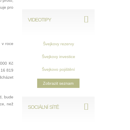
o proto,
uje pro
VIDEOTIPY
 v roce
Švejkovy rezervy
Švejkovy investice
 000 Kč
Švejkovo pojištění
 16 819
dcházet
Zobrazit seznam
d, bude
ce, než
SOCIÁLNÍ SÍTĚ