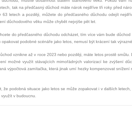
ho důchodu, musíte dosáhnout státem stanového věku. Pokud vám n
letech, tak na předčasný důchod máte nárok nejdříve tři roky před nár
 63 letech a později, můžete do předčasného důchodu odejít nejdří
ení důchodového věku může chybět nejvýše pět let.
e chcete do předčasného důchodu odcházet, tím více vám bude důchod 
u opakovat podobné scénáře jako letos, nemusí být krácení tak výrazné
ůchod vznikne až v roce 2023 nebo později, máte letos prostě smůlu.
ení možné využít stávajících mimořádných valorizací ke zvýšení dů
vaná výpočtová zamítačka, která jinak umí hezky kompenzovat snížení 
 že podobná situace jako letos se může zopakovat i v dalších letech,
i využít v budoucnu.