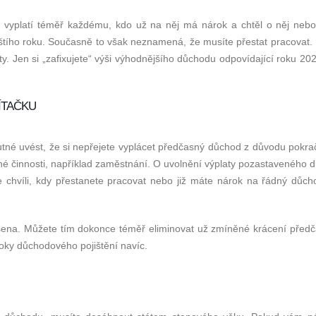
 vyplatí téměř každému, kdo už na něj má nárok a chtěl o něj nebo
štího roku. Současně to však neznamená, že musíte přestat pracovat.
ty. Jen si „zafixujete“ výši výhodnějšího důchodu odpovídající roku 20
ÍTAČKU
S panem Melichaříkem řešíme
Pan Melichařík 
jak osobní tak i firemní záležitosti
který své prá
v oblasti financí. Vždy vše
100%.Vše umí
utné uvést, že si nepřejete vyplácet předčasný důchod z důvodu pokra
proběhlo k naší spokojenosti.
přehledně vysvě
é činnosti, například zaměstnání. O uvolnění výplaty pozastaveného 
nastavit přes
 chvíli, kdy přestanete pracovat nebo již máte nárok na řádný důcho
Jiří a Šárka Valašské
představ. Spol
Meziříčí
doporu
ena. Můžete tím dokonce téměř eliminovat už zmíněné krácení před
Daniel Hykl
roky důchodového pojištění navíc.
Míst