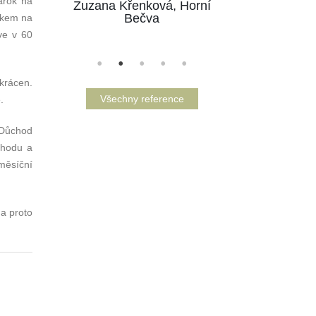
árok na
Zuzana Křenková, Horní
Bečva
okem na
ve v 60
krácen.
Všechny reference
.
 Důchod
chodu a
měsíční
 a proto