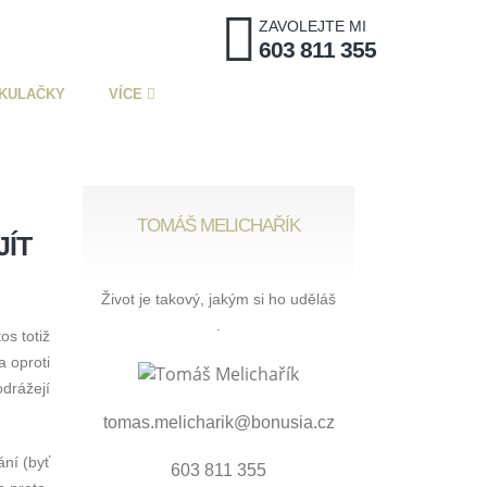
ZAVOLEJTE MI
603 811 355
KULAČKY
VÍCE
TOMÁŠ MELICHAŘÍK
JÍT
Život je takový, jakým si ho uděláš
.
os totiž
a oproti
drážejí
tomas.melicharik@bonusia.cz
ání (byť
603 811 355