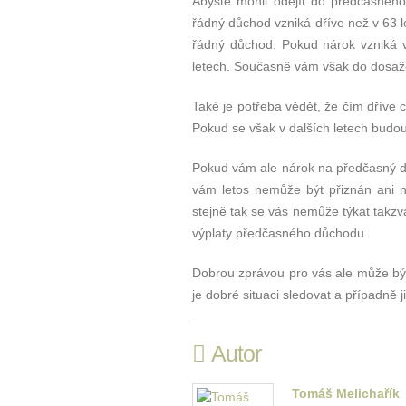
Abyste mohli odejít do předčasné
řádný důchod vzniká dříve než v 63 
řádný důchod. Pokud nárok vzniká v
letech. Současně vám však do dosaž
Také je potřeba vědět, že čím dřív
Pokud se však v dalších letech budo
Pokud vám ale nárok na předčasný d
vám letos nemůže být přiznán ani n
stejně tak se vás nemůže týkat takz
výplaty předčasného důchodu.
Dobrou zprávou pro vás ale může být,
je dobré situaci sledovat a případně j
Autor
Tomáš Melichařík