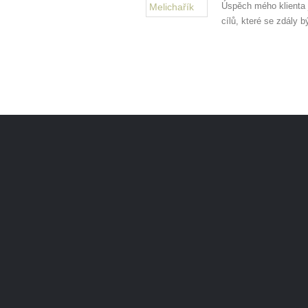
Úspěch mého klienta
cílů, které se zdály b