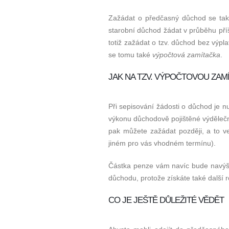
Zažádat o předčasný důchod se tak
starobní důchod žádat v průběhu pří
totiž zažádat o tzv. důchod bez výpla
se tomu také
výpočtová zamítačka
.
JAK NA TZV. VÝPOČTOVOU ZAM
Při sepisování žádosti o důchod je n
výkonu důchodově pojištěné výdělečn
pak můžete zažádat později, a to ve
jiném pro vás vhodném termínu).
Částka penze vám navíc bude navýš
důchodu, protože získáte také další 
CO JE JEŠTĚ DŮLEŽITÉ VĚDĚT