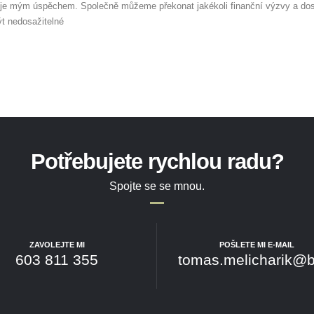
 je mým úspěchem. Společně můžeme překonat jakékoli finanční výzvy a do
ýt nedosažitelné
Potřebujete rychlou radu?
Spojte se se mnou.
ZAVOLEJTE MI
POŠLETE MI E-MAIL
603 811 355
tomas.melicharik@b