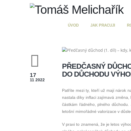
ÚVOD
JAK PRACUJI
R
PŘEDČASNÝ DŮCHOD 
DO DŮCHODU VÝHOD
17
11 2022
Patříte mezi ty, kteří už mají nárok
nastala díky inflaci zajímavá změna,
částkám řádného, plného důchodu. J
letošní mimořádné valorizace v důsle
V praxi to znamená, že je letos výho