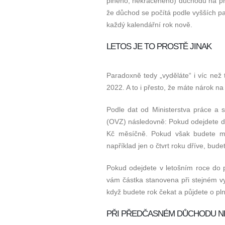
plného, nekráceného) důchodu na příš
že důchod se počítá podle vyšších p
každý kalendářní rok nově.
LETOS JE TO PROSTĚ JINAK
Paradoxně tedy „vyděláte“ i víc než
2022. A to i přesto, že máte nárok n
Podle dat od Ministerstva práce a 
(OVZ) následovně: Pokud odejdete d
Kč měsíčně. Pokud však budete mí
například jen o čtvrt roku dříve, bud
Pokud odejdete v letošním roce do
vám částka stanovena při stejném vy
když budete rok čekat a půjdete o pl
PŘI PŘEDČASNÉM DŮCHODU N