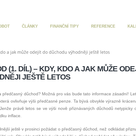
OBOT
ČLÁNKY
FINANČNÍ TIPY
REFERENCE
KAL
(1. DÍL) – KDY, KDO A JAK MŮŽE ODE
NĚJI JEŠTĚ LETOS
 na předčasný důchod? Možná pro vás bude tato informace zásadní! Let
 která ovlivňuje výši předčasné penze. Ta bývá obvykle výrazně krácen
enže právě letos se ve výši nově přiznávaných důchodů netypicky o
dku inflace.
dnější ještě v prosinci požádat o předčasný důchod, než odkládat přizn