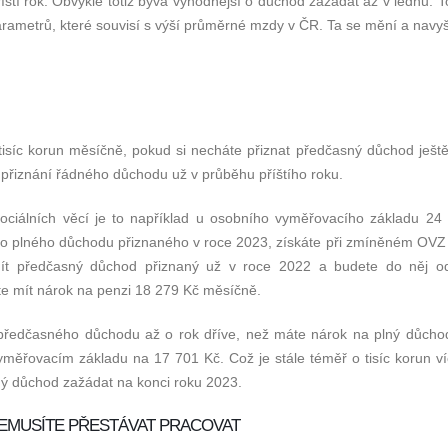
tí rok. Obvykle totiž bývá výhodnější o důchod zažádat až v lednu. T
arametrů, které souvisí s výší průměrné mzdy v ČR. Ta se mění a navyš
 tisíc korun měsíčně, pokud si necháte přiznat předčasný důchod ještě
a přiznání řádného důchodu už v průběhu příštího roku.
sociálních věcí je to například u osobního vyměřovacího základu 24
o plného důchodu přiznaného v roce 2023, získáte při zmíněném OVZ
t předčasný důchod přiznaný už v roce 2022 a budete do něj o
ete mít nárok na penzi 18 279 Kč měsíčně.
 předčasného důchodu až o rok dříve, než máte nárok na plný důcho
měřovacím základu na 17 701 Kč. Což je stále téměř o tisíc korun ví
ný důchod zažádat na konci roku 2023.
EMUSÍTE PŘESTÁVAT PRACOVAT