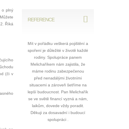
 o plný
 Můžete
REFERENCE
22. Říká
je profesionál
Mít v pořádku veškerá pojištění a
S panem Melichaři
ci rozumí na
spoření je důležité v životě každé
začala pracovat na 
 dokonale a
rodiny. Spolupráce panem
bývalého poradce. Má 
čujícího
tlit a smlouvy
Melichaříkem nám zajistila, že
příjemné vystupová
důchodu
ně dle mých
máme rodinu zabezpečenou
ochotně vysvětlí a sna
d (či v
upráci vřele
před nenadálými životními
nejlepší řešení, aby 
čuji.
situacemi a zároveň šetříme na
vyhovovalo. Skvělá 
lepší budoucnost. Pan Melichařík
a ochota pomoci. Sp
časného
 , Frýdek
se ve světě financí vyzná a nám,
můžu jen doporu
ek
laikům, dovede vždy poradit.
Jana , Tlum
Děkuji za dosavadní i budoucí
spolupráci .