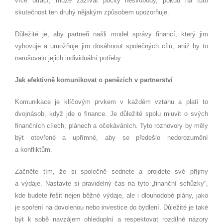
více utrácí, může zažívat pocity nesvobody, pokud na tuto
skutečnost ten druhý nějakým způsobem upozorňuje.
Důležité je, aby partneři našli model správy financí, který jim
vyhovuje a umožňuje jim dosáhnout společných cílů, aniž by to
narušovalo jejich individuální potřeby.
Jak efektivně komunikovat o penězích v partnerství
Komunikace je klíčovým prvkem v každém vztahu a platí to
dvojnásob, když jde o finance. Je důležité spolu mluvit o svých
finančních cílech, plánech a očekáváních. Tyto rozhovory by měly
být otevřené a upřímné, aby se předešlo nedorozumění
a konfliktům.
Začněte tím, že si společně sednete a projdete své příjmy
a výdaje. Nastavte si pravidelný čas na tyto „finanční schůzky“,
kde budete řešit nejen běžné výdaje, ale i dlouhodobé plány, jako
je spoření na dovolenou nebo investice do bydlení. Důležité je také
být k sobě navzájem ohleduplní a respektovat rozdílné názory