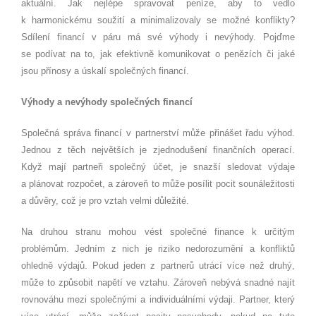
aktuální. Jak nejlépe spravovat peníze, aby to vedlo
k harmonickému soužití a minimalizovaly se možné konflikty?
Sdílení financí v páru má své výhody i nevýhody. Pojďme
se podívat na to, jak efektivně komunikovat o penězích či jaké
jsou přínosy a úskalí společných financí.
Výhody a nevýhody společných financí
Společná správa financí v partnerství může přinášet řadu výhod.
Jednou z těch největších je zjednodušení finančních operací.
Když mají partneři společný účet, je snazší sledovat výdaje
a plánovat rozpočet, a zároveň to může posílit pocit sounáležitosti
a důvěry, což je pro vztah velmi důležité.
Na druhou stranu mohou vést společné finance k určitým
problémům. Jedním z nich je riziko nedorozumění a konfliktů
ohledně výdajů. Pokud jeden z partnerů utrácí více než druhý,
může to způsobit napětí ve vztahu. Zároveň nebývá snadné najít
rovnováhu mezi společnými a individuálními výdaji. Partner, který