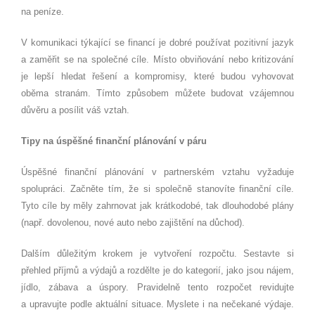
na peníze.
V komunikaci týkající se financí je dobré používat pozitivní jazyk
a zaměřit se na společné cíle. Místo obviňování nebo kritizování
je lepší hledat řešení a kompromisy, které budou vyhovovat
oběma stranám. Tímto způsobem můžete budovat vzájemnou
důvěru a posílit váš vztah.
Tipy na úspěšné finanční plánování v páru
Úspěšné finanční plánování v partnerském vztahu vyžaduje
spolupráci. Začněte tím, že si společně stanovíte finanční cíle.
Tyto cíle by měly zahrnovat jak krátkodobé, tak dlouhodobé plány
(např. dovolenou, nové auto nebo zajištění na důchod).
Dalším důležitým krokem je vytvoření rozpočtu. Sestavte si
přehled příjmů a výdajů a rozdělte je do kategorií, jako jsou nájem,
jídlo, zábava a úspory. Pravidelně tento rozpočet revidujte
a upravujte podle aktuální situace. Myslete i na nečekané výdaje.