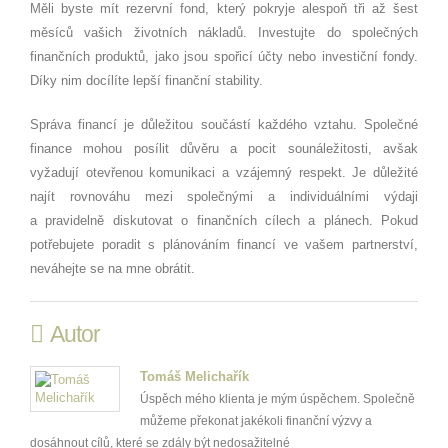
Měli byste mít rezervní fond, který pokryje alespoň tři až šest
měsíců vašich životních nákladů. Investujte do společných
finančních produktů, jako jsou spořicí účty nebo investiční fondy.
Díky nim docílíte lepší finanční stability.
Správa financí je důležitou součástí každého vztahu. Společné
finance mohou posílit důvěru a pocit sounáležitosti, avšak
vyžadují otevřenou komunikaci a vzájemný respekt. Je důležité
najít rovnováhu mezi společnými a individuálními výdaji
a pravidelně diskutovat o finančních cílech a plánech. Pokud
potřebujete poradit s plánováním financí ve vašem partnerství,
neváhejte se na mne obrátit.
Autor
Tomáš Melichařík
Úspěch mého klienta je mým úspěchem. Společně
můžeme překonat jakékoli finanční výzvy a
dosáhnout cílů, které se zdály být nedosažitelné