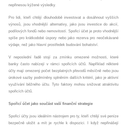
nepřinesou kýžené výsledky.
Pro lidi, kteří chtějí dlouhodobě investovat a dosáhnout vyšších
výnosů, jsou vhodnější alternativy, jako jsou investice do akcií,
podílových fondů nebo nemovitostí. Spořicí účet je proto vhodnější
spíše pro krátkodobé úspory nebo jako rezerva pro neočekávané
výdaje, než jako hlavní prostředek budování bohatství.
V neposlední řadě stojí za zmínku omezené možnosti, které
banky často nabízejí v rámci spořicích účtů. Například některé
účty mají omezený počet bezplatných převodů měsíčně nebo jsou
úrokové sazby podmíněny splněním dalších kritérií, jako je aktivní
využívání běžného účtu. Tyto faktory mohou snižovat atraktivitu
spořicích účtů.
Spořicí účet jako součást vaší finanční strategie
Spořicí účty jsou ideálním nástrojem pro ty, kteří chtějí své peníze
bezpečně uložit a mít je rychle k dispozici. I když nepřinášejí