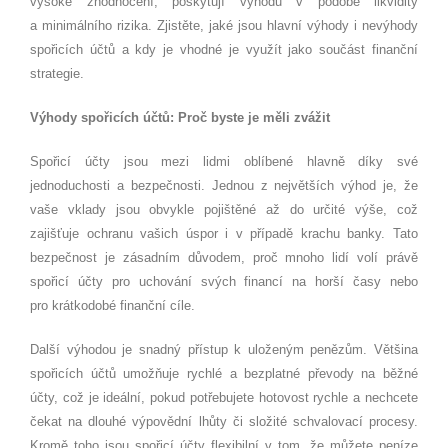
vysoké zhodnocení, poskytují výhodu v podobě likvidity
a minimálního rizika. Zjistěte, jaké jsou hlavní výhody i nevýhody
spořicích účtů a kdy je vhodné je využít jako součást finanční
strategie.
Výhody spořicích účtů: Proč byste je měli zvážit
Spořicí účty jsou mezi lidmi oblíbené hlavně díky své
jednoduchosti a bezpečnosti. Jednou z největších výhod je, že
vaše vklady jsou obvykle pojištěné až do určité výše, což
zajišťuje ochranu vašich úspor i v případě krachu banky. Tato
bezpečnost je zásadním důvodem, proč mnoho lidí volí právě
spořicí účty pro uchování svých financí na horší časy nebo
pro krátkodobé finanční cíle.
Další výhodou je snadný přístup k uloženým penězům. Většina
spořicích účtů umožňuje rychlé a bezplatné převody na běžné
účty, což je ideální, pokud potřebujete hotovost rychle a nechcete
čekat na dlouhé výpovědní lhůty či složité schvalovací procesy.
Kromě toho jsou spořicí účty flexibilní v tom, že můžete peníze