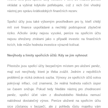
vkládat a vybírat kdykoliv potřebujete, což z nich činí vhodný
nástroj pro správu krátkodobých finančních rezerv.
Spořicí účty jsou také výborným prostředkem pro ty, kteří chtějí
mít své finance uspořádané a nechtějí podstupovat zbytečné
riziko. Ačkoliv úroky nejsou vysoké, peníze na spořicím účtu
nejsou ohroženy ztrátami jako v případě investic na finančních
trzích, kde může hodnota investice výrazně kolísat.
Nevýhody a limity spořicích účtů: Kdy se jim vyhnout
Přestože jsou spořicí účty bezpečným místem pro uložení peněz,
mají své nevýhody, které je třeba zvážit. Jedním z největších
problémů je nízká úroková sazba. Výnosy ze spořicích účtů sotva
pokrývají inflaci, což znamená, že reálná hodnota vašich úspor
se časem snižuje. Pokud tedy hledáte nástroj pro zhodnocení
peněz, spořicí účet vám z dlouhodobého hlediska nemusí
nabídnout dostatečný výnos. Peníze uložené na spořicím účtu
sice zůstanou v bezpečí, ale z pohledu růstu majetku vám