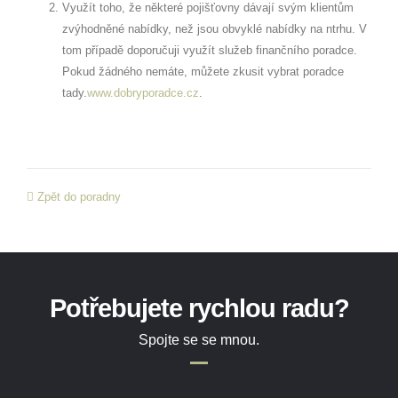
Využít toho, že některé pojišťovny dávají svým klientům
zvýhodněné nabídky, než jsou obvyklé nabídky na ntrhu. V
tom případě doporučuji využít služeb finančního poradce.
Pokud žádného nemáte, můžete zkusit vybrat poradce
tady.
www.dobryporadce.cz
.
Zpět do poradny
Potřebujete rychlou radu?
Spojte se se mnou.