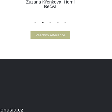
Zuzana Křenková, Horní
Bečva
Všechny reference
onusia.cz