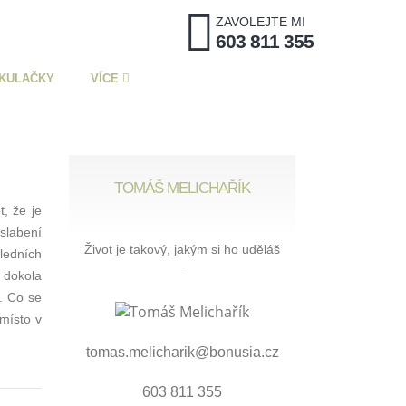
ZAVOLEJTE MI
603 811 355
KULAČKY
VÍCE
TOMÁŠ MELICHAŘÍK
t, že je
slabení
Život je takový, jakým si ho uděláš
ledních
.
 dokola
í. Co se
 místo v
tomas.melicharik@bonusia.cz
603 811 355