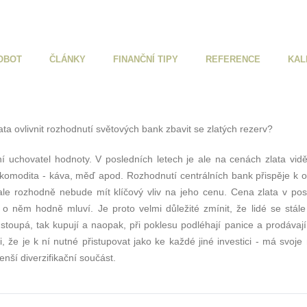
OBOT
ČLÁNKY
FINANČNÍ TIPY
REFERENCE
KAL
ata ovlivnit rozhodnutí světových bank zbavit se zlatých rezerv?
í uchovatel hodnoty. V posledních letech je ale na cenách zlata vidě
komodita - káva, měď apod. Rozhodnutí centrálních bank přispěje k o
 ale rozhodně nebude mít klíčový vliv na jeho cenu. Cena zlata v pos
o něm hodně mluví. Je proto velmi důležité zmínit, že lidé se stále
stoupá, tak kupují a naopak, při poklesu podléhají panice a prodávaj
ci, že je k ní nutné přistupovat jako ke každé jiné investici - má svoje
enší diverzifikační součást.