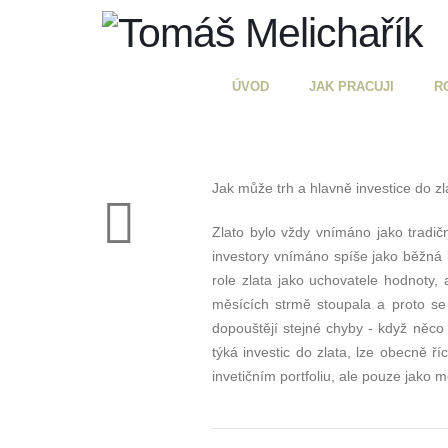
ÚVOD
JAK PRACUJI
R
Jak může trh a hlavně investice do zl
Zlato bylo vždy vnímáno jako tradičn
investory vnímáno spíše jako běžná 
role zlata jako uchovatele hodnoty,
měsících strmě stoupala a proto se 
dopouštějí stejné chyby - když něco 
týká investic do zlata, lze obecně ří
invetičním portfoliu, ale pouze jako m