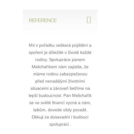
REFERENCE
je profesionál
Mít v pořádku veškerá pojištění a
S panem Melichaři
ci rozumí na
spoření je důležité v životě každé
začala pracovat na 
 dokonale a
rodiny. Spolupráce panem
bývalého poradce. Má 
tlit a smlouvy
Melichaříkem nám zajistila, že
příjemné vystupová
ně dle mých
máme rodinu zabezpečenou
ochotně vysvětlí a sna
upráci vřele
před nenadálými životními
nejlepší řešení, aby 
čuji.
situacemi a zároveň šetříme na
vyhovovalo. Skvělá 
lepší budoucnost. Pan Melichařík
a ochota pomoci. Sp
 , Frýdek
se ve světě financí vyzná a nám,
můžu jen doporu
ek
laikům, dovede vždy poradit.
Jana , Tlum
Děkuji za dosavadní i budoucí
spolupráci .